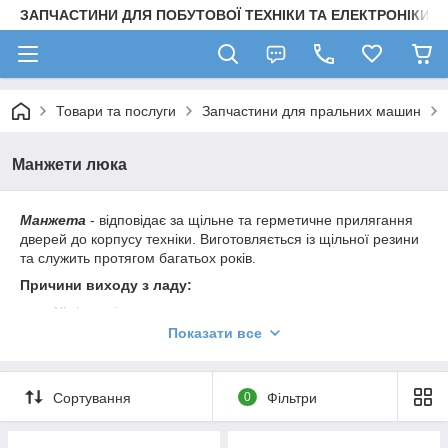
ЗАПЧАСТИНИ ДЛЯ ПОБУТОВОЇ ТЕХНІКИ ТА ЕЛЕКТРОНІКИ
Товари та послуги
Запчастини для пральних машин
Манжети люка
Манжета
- відповідає за щільне та герметичне прилягання
дверей до корпусу техніки. Виготовляється із щільної резини
та служить протягом багатьох років.
Причини виходу з ладу:
Хімічна дія.
Показати все
Механічна дія.
Природне зношування.
Не правильний догляд за технікою.
Сортування
0
Фільтри
Несвоєчасна заміна призводить до:
поява протікання в машинці.