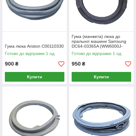
Гума (манжета) люка до
пральної машини Samsung
Гума люка Ariston C00110330
DC64-03365A (WW6000J-
VOLGA)
Готово до відправки 1 од.
Готово до відправки 1 од.
900
950
₴
₴
Купити
Купити