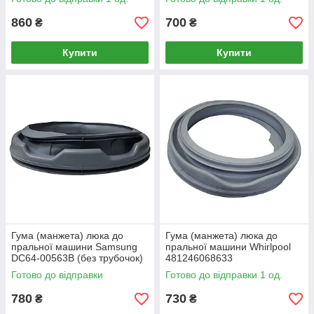
860
700
₴
₴
Купити
Купити
Гума (манжета) люка до
Гума (манжета) люка до
пральної машини Samsung
пральної машини Whirlpool
DC64-00563B (без трубочок)
481246068633
Готово до відправки
Готово до відправки 1 од.
780
730
₴
₴