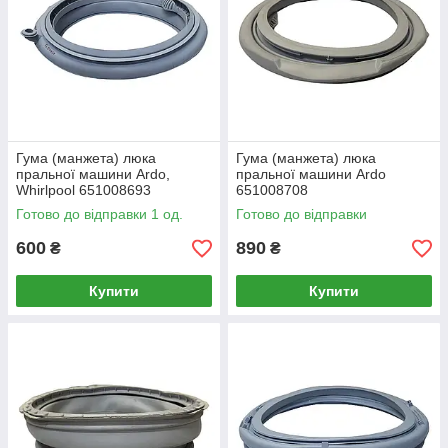
Гума (манжета) люка
Гума (манжета) люка
пральної машини Ardo,
пральної машини Ardo
Whirlpool 651008693
651008708
(481946818365)
Готово до відправки 1 од.
Готово до відправки
600
890
₴
₴
Купити
Купити