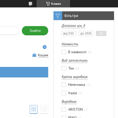
Кошик
Фільтри
Діапазон цін, ₴
Знайти
Наявність
В наявності
5
Кошик
Вид запчастини
Тен
5
Країна виробник
Німеччина
1
Італія
1
Виробник
ARISTON
1
BEKO