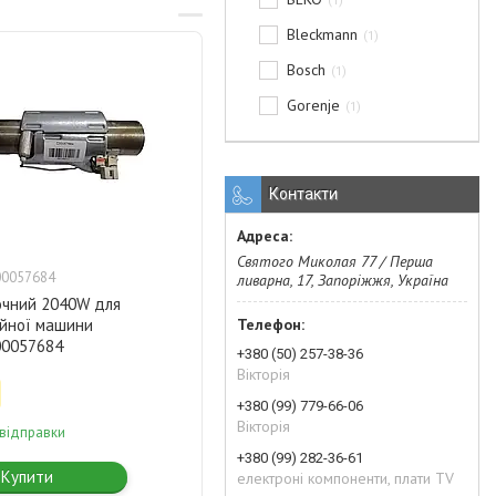
1
Bleckmann
1
Bosch
1
Gorenje
1
Контакти
Святого Миколая 77 / Перша
00057684
ливарна, 17, Запоріжжя, Україна
очний 2040W для
йної машини
00057684
+380 (50) 257-38-36
Вікторія
+380 (99) 779-66-06
Вікторія
 відправки
+380 (99) 282-36-61
Купити
електроні компоненти, плати TV