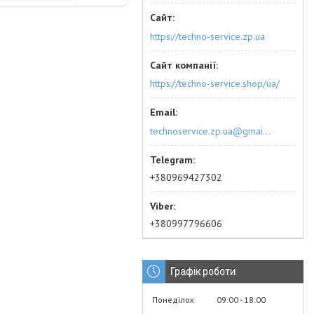
https://techno-service.zp.ua
https://techno-service.shop/ua/
technoservice.zp.ua@gmail.com
+380969427302
+380997796606
Графік роботи
Понеділок
09:00
18:00