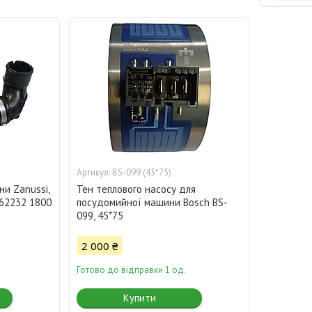
BS-099 (45*75)
и Zanussi,
Тен теплового насосу для
162232 1800
посудомийної машини Bosch BS-
099, 45*75
2 000 ₴
Готово до відправки 1 од.
Купити