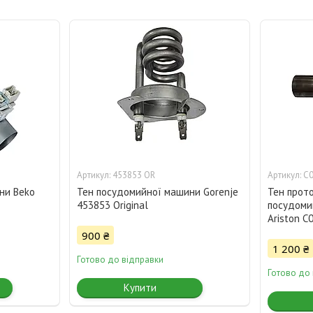
453853 OR
C
ни Beko
Тен посудомийної машини Gorenje
Тен прот
453853 Original
посудоми
Ariston C
900 ₴
1 200 ₴
Готово до відправки
Готово до
Купити