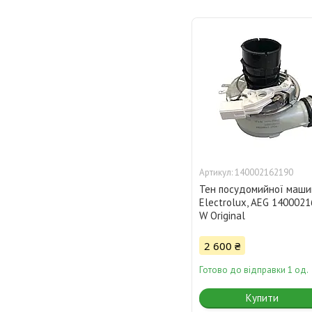
140002162190
Тен посудомийної машин
Electrolux, AEG 140002
W Original
2 600 ₴
Готово до відправки 1 од.
Купити