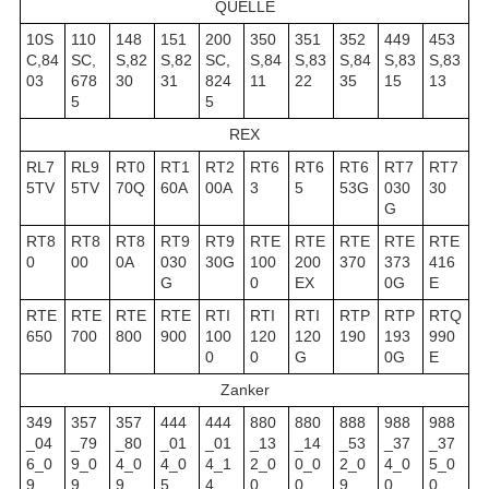
QUELLE
10S
110
148
151
200
350
351
352
449
453
C,84
SC,
S,82
S,82
SC,
S,84
S,83
S,84
S,83
S,83
03
678
30
31
824
11
22
35
15
13
5
5
REX
RL7
RL9
RT0
RT1
RT2
RT6
RT6
RT6
RT7
RT7
5TV
5TV
70Q
60A
00A
3
5
53G
030
30
G
RT8
RT8
RT8
RT9
RT9
RTE
RTE
RTE
RTE
RTE
0
00
0A
030
30G
100
200
370
373
416
G
0
EX
0G
E
RTE
RTE
RTE
RTE
RTI
RTI
RTI
RTP
RTP
RTQ
650
700
800
900
100
120
120
190
193
990
0
0
G
0G
E
Zanker
349
357
357
444
444
880
880
888
988
988
_04
_79
_80
_01
_01
_13
_14
_53
_37
_37
6_0
9_0
4_0
4_0
4_1
2_0
0_0
2_0
4_0
5_0
9
9
9
5
4
0
0
9
0
0