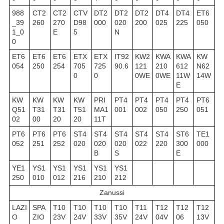
988
CT2
CT2
CTV
DT2
DT2
DT2
DT4
DT4
ET6
_39
260
270
D98
000
020
200
025
225
050
1_0
E
5
N
0
ET6
ET6
ET6
ETX
ETX
IT92
KW2
KWA
KWA
KW
054
250
254
705
725
90.6
121
210
612
N62
0
0
0WE
0WE
11W
14W
E
KW
KW
KW
KW
PRI
PT4
PT4
PT4
PT4
PT6
Q51
T31
T31
T51
MA1
001
002
050
250
051
02
00
20
20
11T
PT6
PT6
PT6
ST4
ST4
ST4
ST4
ST4
ST6
TE1
052
251
252
020
020
020
022
220
300
000
B
S
E
YE1
YS1
YS1
YS1
YS1
YS1
250
010
012
216
210
212
Zanussi
LAZI
SPA
T10
T10
T10
T10
T11
T12
T12
T12
O
ZIO
23V
24V
33V
35V
24V
04V
06
13V