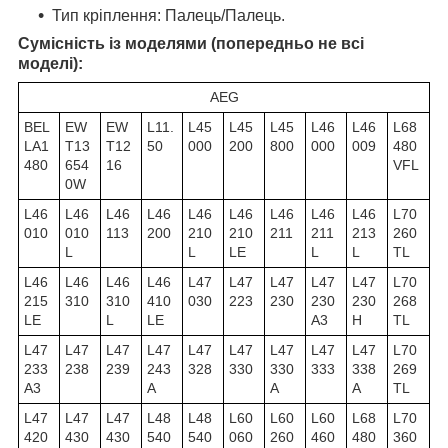
Тип кріплення: Палець/Палець.
Сумісність із моделями (попередньо не всі
моделі):
AEG
BEL
EW
EW
L11.
L45
L45
L45
L46
L46
L68
LA1
T13
T12
50
000
200
800
000
009
480
480
654
16
VFL
0W
L46
L46
L46
L46
L46
L46
L46
L46
L46
L70
010
010
113
200
210
210
211
211
213
260
L
L
LE
L
L
TL
L46
L46
L46
L46
L47
L47
L47
L47
L47
L70
215
310
310
410
030
223
230
230
230
268
LE
L
LE
A3
H
TL
L47
L47
L47
L47
L47
L47
L47
L47
L47
L70
233
238
239
243
328
330
330
333
338
269
A3
A
A
A
TL
L47
L47
L47
L48
L48
L60
L60
L60
L68
L70
420
430
430
540
540
060
260
460
480
360