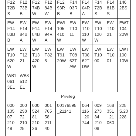
F12
F12
F12
F12
F12
F14
F14
F14
F14
148
72B
73B
74B
84B
93R
03R
04R
72B
81B
2BS
S
B
W
W
B
B
A
S
S
EW
EW
EW
EW
EWL
EW
EW
EW
EW
EWT
F14
F14
F14
F14
105
T10
T10
T10
T10
104
83B
84B
84B
94R
410
11
110
120
21
20W
B
A
W
A
W
W
W
EW
EW
EW
EW
EW
EW
EW
EW
EW
EWT
T10
T12
T13
T82
T91
T08
T08
T10
T10
100
620
21
420
5
20W
62T
62T
00
01
10W
W
W
AW
DW
WB1
WB8
061
512
3EL
EL
Privileg
000
000
000
001
00176595
064
009
168
225
135
298
524
765
_21141
116
273
351
S,20
07_
72_
81_
58_
_20
34_
_21
228
210
210
210
211
744
210
060
49
25
26
40
08