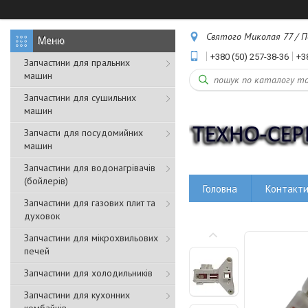
Святого Миколая 77 / Пе
+380 (50) 257-38-36
+3
Запчастини для пральних
машин
Запчастини для сушильних
машин
Запчасти для посудомийних
машин
Запчастини для водонагрівачів
(бойлерів)
Головна
Контакт
Запчастини для газових плит та
духовок
Запчастини для мікрохвильових
печей
Запчастини для холодильників
Запчастини для кухонних