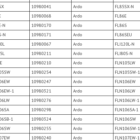
SX
10980041
Ardo
FL85SX-N
E
10980068
Ardo
FL86E
E-N
10980170
Ardo
FL86S
S-N
10980171
Ardo
FL86SEU
20L
10980067
Ardo
FLI120L-N
25L
10980211
Ardo
FLI80S-N
5E
10980210
Ardo
FLN105LW
05SW
10980254
Ardo
FLN105SW-1
06EW
10980247
Ardo
FLN106EW
06EW-1
10980321
Ardo
FLN106LW
06LW
10980276
Ardo
FLN106LW-1
06SA
10980298
Ardo
FLN106SA-1
06SB-1
10980324
Ardo
FLN106SW
06SW
10980255
Ardo
FLN106SW-1
07EW
10980240
Ardo
FLN107EW-1