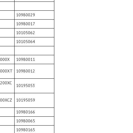
10980029
10980017
10105062
10105064
1000X
10980011
1000XT
10980012
200XC
10195053
800XCZ
10195059
10980166
10980065
10980165