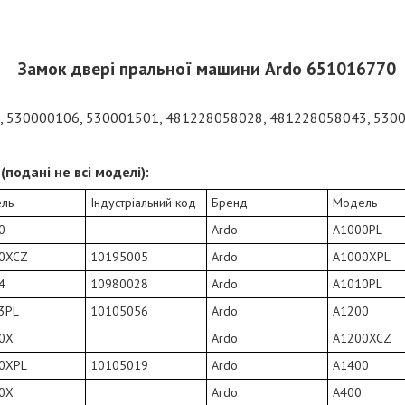
Замок двері пральної машини Ardo 651016770
 530000106, 530001501, 481228058028, 481228058043, 5300
(подані не всі моделі):
ль
Індустріальний код
Бренд
Модель
0
Ardo
A1000PL
0XCZ
10195005
Ardo
A1000XPL
4
10980028
Ardo
A1010PL
3PL
10105056
Ardo
A1200
0X
Ardo
A1200XCZ
0XPL
10105019
Ardo
A1400
0X
Ardo
A400