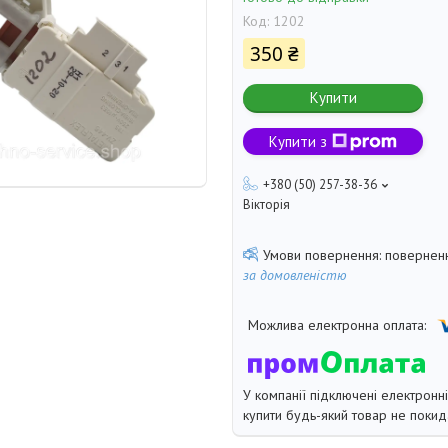
Код:
1202
350 ₴
Купити
Купити з
+380 (50) 257-38-36
Вікторія
поверненн
за домовленістю
У компанії підключені електронн
купити будь-який товар не покид