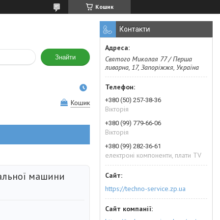
Кошик
Контакти
Знайти
Святого Миколая 77 / Перша
ливарна, 17, Запоріжжя, Україна
+380 (50) 257-38-36
Кошик
Вікторія
+380 (99) 779-66-06
Вікторія
+380 (99) 282-36-61
електроні компоненти, плати TV
ральної машини
https://techno-service.zp.ua