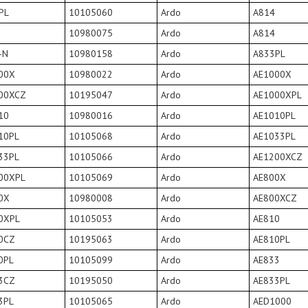
PL
10105060
Ardo
A814
10980075
Ardo
A814
-N
10980158
Ardo
A833PL
00X
10980022
Ardo
AE1000X
00XCZ
10195047
Ardo
AE1000XPL
10
10980016
Ardo
AE1010PL
10PL
10105068
Ardo
AE1033PL
33PL
10105066
Ardo
AE1200XCZ
00XPL
10105069
Ardo
AE800X
0X
10980008
Ardo
AE800XCZ
0XPL
10105053
Ardo
AE810
0CZ
10195063
Ardo
AE810PL
0PL
10105099
Ardo
AE833
3CZ
10195050
Ardo
AE833PL
3PL
10105065
Ardo
AED1000