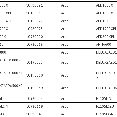
000X
10980021
Ardo
AED1000X
000XPL
10105063
Ardo
AED1000XT
000XTPL
10105027
Ardo
AED1010
200X
10980023
Ardo
AED1200XPL
00X
10980020
Ardo
AED800XPL
10
10980018
Ardo
ANNA600
800
Ardo
DELUXEAED
XEAED1000XC
10195052
Ardo
DELUXEAED
XEAED1000XT
DELUXEAED1
10195060
Ardo
Z
XEAED6500XC
10195039
Ardo
DELUXEAED
5L
10980044
Ardo
FL105L-N
5LC-N
10980169
Ardo
FL105LCEU
5LX
10980043
Ardo
FL105LX-N