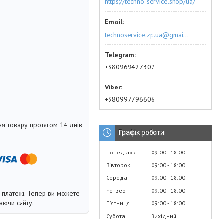
https://techno-service.shop/ua/
technoservice.zp.ua@gmail.com
+380969427302
+380997796606
я товару протягом 14 днів
Графік роботи
Понеділок
09:00
18:00
Вівторок
09:00
18:00
Середа
09:00
18:00
Четвер
09:00
18:00
і платежі. Тепер ви можете
аючи сайту.
Пʼятниця
09:00
18:00
Субота
Вихідний