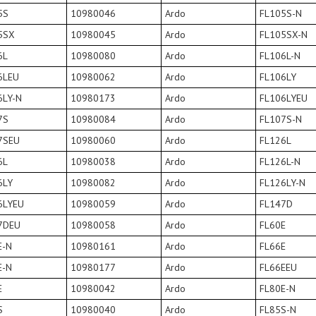
5S
10980046
Ardo
FL105S-N
5SX
10980045
Ardo
FL105SX-N
6L
10980080
Ardo
FL106L-N
6LEU
10980062
Ardo
FL106LY
6LY-N
10980173
Ardo
FL106LYEU
7S
10980084
Ardo
FL107S-N
7SEU
10980060
Ardo
FL126L
6L
10980038
Ardo
FL126L-N
6LY
10980082
Ardo
FL126LY-N
6LYEU
10980059
Ardo
FL147D
7DEU
10980058
Ardo
FL60E
E-N
10980161
Ardo
FL66E
E-N
10980177
Ardo
FL66EEU
E
10980042
Ardo
FL80E-N
S
10980040
Ardo
FL85S-N