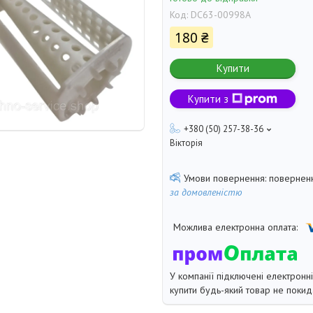
Код:
DC63-00998A
180 ₴
Купити
Купити з
+380 (50) 257-38-36
Вікторія
поверненн
за домовленістю
У компанії підключені електронн
купити будь-який товар не покид