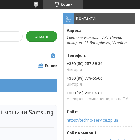
Кошик
Контакти
Знайти
Святого Миколая 77 / Перша
ливарна, 17, Запоріжжя, Україна
+380 (50) 257-38-36
Кошик
Вікторія
+380 (99) 779-66-06
Вікторія
+380 (99) 282-36-61
електроні компоненти, плати TV
ої машини Samsung
https://techno-service.zp.ua