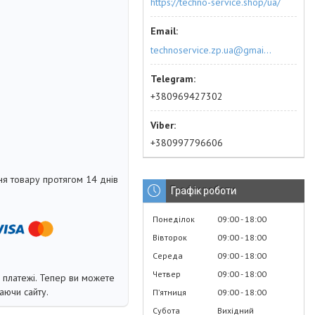
https://techno-service.shop/ua/
technoservice.zp.ua@gmail.com
+380969427302
+380997796606
я товару протягом 14 днів
Графік роботи
Понеділок
09:00
18:00
Вівторок
09:00
18:00
Середа
09:00
18:00
Четвер
09:00
18:00
і платежі. Тепер ви можете
аючи сайту.
Пʼятниця
09:00
18:00
Субота
Вихідний