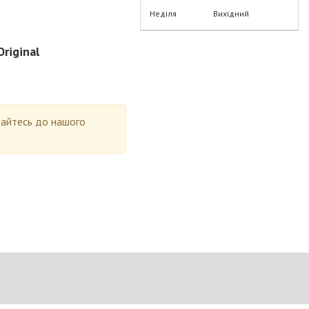
Неділя
Вихідний
riginal
ртайтесь до нашого