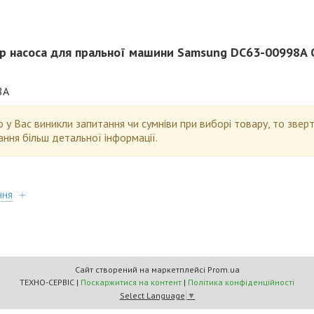
р насоса для пральної машини Samsung DC63-00998A O
8A
 у Вас виникли запитання чи сумніви при виборі товару, то зве
ння більш детальної інформації.
ння
Сайт створений на маркетплейсі
Prom.ua
ТЕХНО-СЕРВІС |
Поскаржитися на контент
|
Політика конфіденційності
Select Language
▼