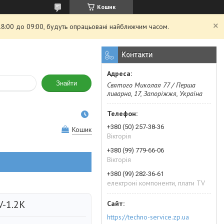
Кошик
 18:00 до 09:00, будуть опрацьовані найближчим часом.
Контакти
Знайти
Святого Миколая 77 / Перша
ливарна, 17, Запоріжжя, Україна
+380 (50) 257-38-36
Кошик
Вікторія
+380 (99) 779-66-06
Вікторія
+380 (99) 282-36-61
електроні компоненти, плати TV
V-1.2K
https://techno-service.zp.ua