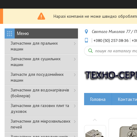
Наразі компанія не може швидко обробляти з
Святого Миколая 77 / Пе
+380 (50) 257-38-36
+3
Запчастини для пральних
машин
Запчастини для сушильних
машин
Запчасти для посудомийних
машин
Запчастини для водонагрівачів
(бойлерів)
Головна
Контакт
Запчастини для газових плит та
духовок
Запчастини для мікрохвильових
печей
Запчастини для холодильників