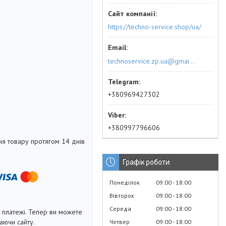
https://techno-service.shop/ua/
technoservice.zp.ua@gmail.com
+380969427302
+380997796606
я товару протягом 14 днів
Графік роботи
Понеділок
09:00
18:00
Вівторок
09:00
18:00
Середа
09:00
18:00
і платежі. Тепер ви можете
аючи сайту.
Четвер
09:00
18:00