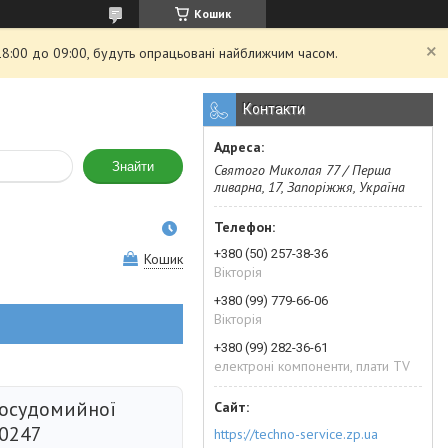
Кошик
 18:00 до 09:00, будуть опрацьовані найближчим часом.
Контакти
Знайти
Святого Миколая 77 / Перша
ливарна, 17, Запоріжжя, Україна
+380 (50) 257-38-36
Кошик
Вікторія
+380 (99) 779-66-06
Вікторія
+380 (99) 282-36-61
електроні компоненти, плати TV
посудомийної
90247
https://techno-service.zp.ua