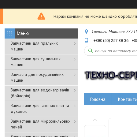
Наразі компанія не може швидко обробляти з
Святого Миколая 77 / Пе
+380 (50) 257-38-36
+3
Запчастини для пральних
машин
Запчастини для сушильних
машин
Запчасти для посудомийних
машин
Запчастини для водонагрівачів
(бойлерів)
Головна
Контакт
Запчастини для газових плит та
духовок
Запчастини для мікрохвильових
печей
Запчастини для холодильників