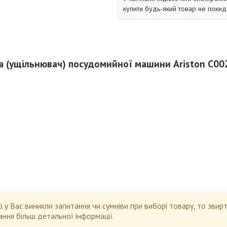
купити будь-який товар не покид
а (ущільнювач) посудомийної машини Ariston C0
7
 у Вас виникли запитання чи сумніви при виборі товару, то зви
ння більш детальної інформації.