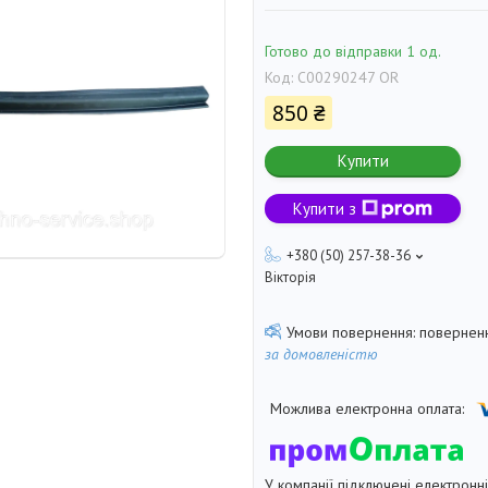
Готово до відправки 1 од.
Код:
C00290247 OR
850 ₴
Купити
Купити з
+380 (50) 257-38-36
Вікторія
поверненн
за домовленістю
У компанії підключені електронн