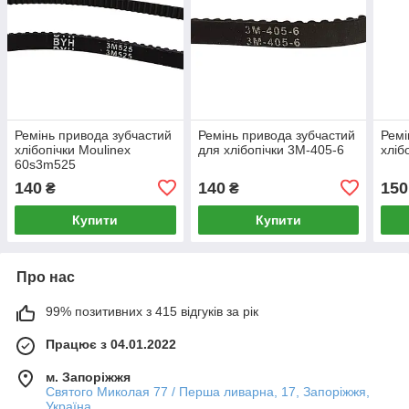
Ремінь привода зубчастий
Ремінь привода зубчастий
Ремі
хлібопічки Moulinex
для хлібопічки 3M-405-6
хліб
60s3m525
140
140
150
₴
₴
Купити
Купити
Про нас
99% позитивних з 415 відгуків за рік
Працює з 04.01.2022
м. Запоріжжя
Святого Миколая 77 / Перша ливарна, 17, Запоріжжя,
Україна