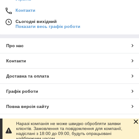
Контакти
Сьогодні вихідний
Показати весь графік роботи
Про нас
Контакти
Доставка та оплата
Графік роботи
Повна версія сайту
Сайт створено на маркетплейсі
Prom.ua
Наразі компанія не може швидко обробляти заявки
клієнтів. Замовлення та повідомлення для компанії,
надіслані з 18:00 до 09:00, будуть опрацьовані
Політика конфіденційності
найближчим часом.