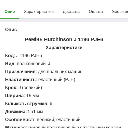
Опис
Характеристики
Доставка
Оплата
Умови п
Опис
Ремінь Hutchinson J 1196 PJE6
Характеристики
Код:
J 1196 PJE6
Вид:
поліклиновий J
Призначення:
для пральних машин
Еластичність:
еластичний (PJE)
Крок:
J (великий)
Ширина:
19 мм
Кількість струмків:
6
Довжина:
551 мм
Особливості:
великий, еластичний
Матеріал:
гумовий поліклиновий з еластичним кордом