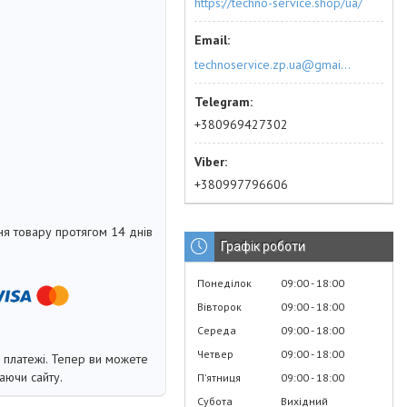
https://techno-service.shop/ua/
technoservice.zp.ua@gmail.com
+380969427302
+380997796606
я товару протягом 14 днів
Графік роботи
Понеділок
09:00
18:00
Вівторок
09:00
18:00
Середа
09:00
18:00
Четвер
09:00
18:00
і платежі. Тепер ви можете
аючи сайту.
Пʼятниця
09:00
18:00
Субота
Вихідний