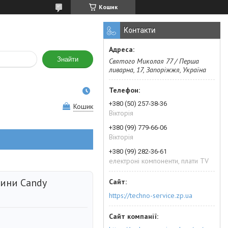
Кошик
Контакти
Знайти
Святого Миколая 77 / Перша
ливарна, 17, Запоріжжя, Україна
+380 (50) 257-38-36
Кошик
Вікторія
+380 (99) 779-66-06
Вікторія
+380 (99) 282-36-61
електроні компоненти, плати TV
ини Candy
https://techno-service.zp.ua