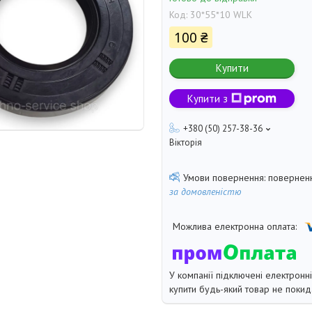
Код:
30*55*10 WLK
100 ₴
Купити
Купити з
+380 (50) 257-38-36
Вікторія
поверненн
за домовленістю
У компанії підключені електронн
купити будь-який товар не покид