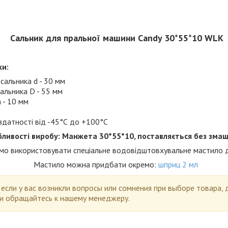
Сальник для пральної машини Candy 30*55*10 WLK
ки:
сальника d - 30 мм
сальника D - 55 мм
 - 10 мм
здатності від -45°С до +100°С
бливості виробу: Манжета 30*55*10, поставляється без зма
о використовувати спеціальне водовідштовхувальне мастило д
Мастило можна придбати окремо:
шприц 2 мл
,
если у вас возникли вопросы или сомнения при выборе товара, 
и обращайтесь к нашему менеджеру.