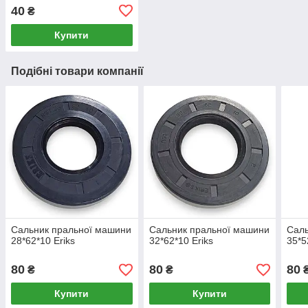
40
₴
Купити
Подібні товари компанії
Сальник пральної машини
Сальник пральної машини
Саль
28*62*10 Eriks
32*62*10 Eriks
35*5
80
80
80
₴
₴
Купити
Купити