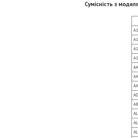
Сумісність з моделя
A
A
A
A
A
A
A
A
A
A
A
A