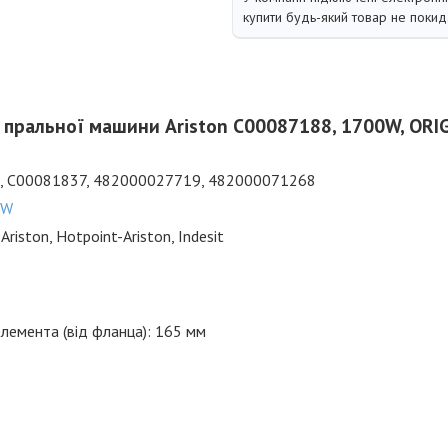
купити будь-який товар не покид
 пральної машини Ariston C00087188, 1700W, ORI
, C00081837, 482000027719, 482000071268
TW
:
Ariston, Hotpoint-Ariston, Indesit
лемента (від фланца): 165 мм