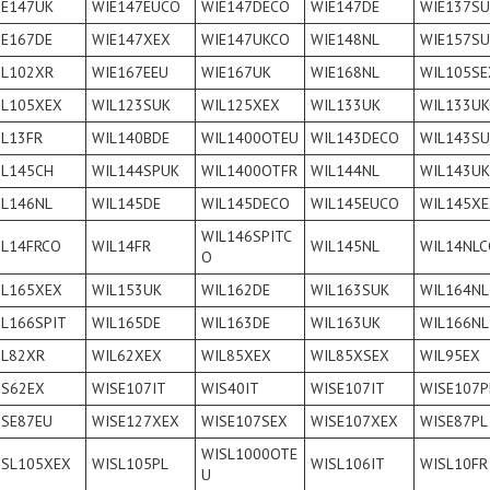
IE147UK
WIE147EUCO
WIE147DECO
WIE147DE
WIE137SU
IE167DE
WIE147XEX
WIE147UKCO
WIE148NL
WIE157SU
IL102XR
WIE167EEU
WIE167UK
WIE168NL
WIL105SE
IL105XEX
WIL123SUK
WIL125XEX
WIL133UK
WIL133U
IL13FR
WIL140BDE
WIL1400OTEU
WIL143DECO
WIL143SU
IL145CH
WIL144SPUK
WIL1400OTFR
WIL144NL
WIL143UK
IL146NL
WIL145DE
WIL145DECO
WIL145EUCO
WIL145XE
WIL146SPITC
IL14FRCO
WIL14FR
WIL145NL
WIL14NLC
O
IL165XEX
WIL153UK
WIL162DE
WIL163SUK
WIL164NL
IL166SPIT
WIL165DE
WIL163DE
WIL163UK
WIL166NL
IL82XR
WIL62XEX
WIL85XEX
WIL85XSEX
WIL95EX
IS62EX
WISE107IT
WIS40IT
WISE107IT
WISE107P
ISE87EU
WISE127XEX
WISE107SEX
WISE107XEX
WISE87PL
WISL1000OTE
ISL105XEX
WISL105PL
WISL106IT
WISL10FR
U