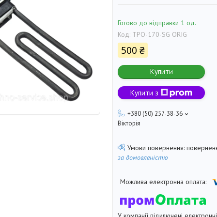
Готово до відправки 1 од.
Код:
TPO-170-SG ORIG
500 ₴
Купити
Купити з
+380 (50) 257-38-36
Вікторія
поверненн
за домовленістю
У компанії підключені електронн