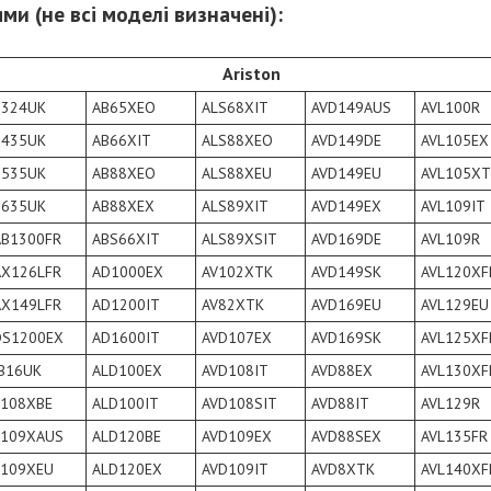
ми (не всі моделі визначені):
Ariston
1324UK
AB65XEO
ALS68XIT
AVD149AUS
AVL100R
1435UK
AB66XIT
ALS88XEO
AVD149DE
AVL105EX
1535UK
AB88XEO
ALS88XEU
AVD149EU
AVL105XT
1635UK
AB88XEX
ALS89XIT
AVD149EX
AVL109IT
AB1300FR
ABS66XIT
ALS89XSIT
AVD169DE
AVL109R
AX126LFR
AD1000EX
AV102XTK
AVD149SK
AVL120XF
AX149LFR
AD1200IT
AV82XTK
AVD169EU
AVL129EU
DS1200EX
AD1600IT
AVD107EX
AVD169SK
AVL125XF
IB16UK
ALD100EX
AVD108IT
AVD88EX
AVL130XF
L108XBE
ALD100IT
AVD108SIT
AVD88IT
AVL129R
L109XAUS
ALD120BE
AVD109EX
AVD88SEX
AVL135FR
L109XEU
ALD120EX
AVD109IT
AVD8XTK
AVL140XF