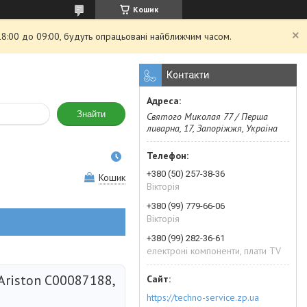
Кошик
 18:00 до 09:00, будуть опрацьовані найближчим часом.
Контакти
Знайти
Святого Миколая 77 / Перша
ливарна, 17, Запоріжжя, Україна
+380 (50) 257-38-36
Кошик
Вікторія
+380 (99) 779-66-06
Вікторія
+380 (99) 282-36-61
електроні компоненти, плати TV
Ariston C00087188,
https://techno-service.zp.ua