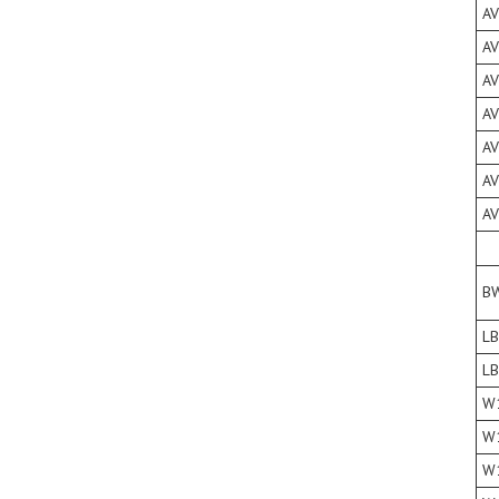
A
AV
A
A
A
AV
A
B
L
L
W
W
W