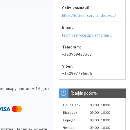
https://techno-service.shop/ua/
technoservice.zp.ua@gmail.com
+380969427302
+380997796606
я товару протягом 14 днів
Графік роботи
Понеділок
09:00
18:00
Вівторок
09:00
18:00
Середа
09:00
18:00
Четвер
09:00
18:00
і платежі. Тепер ви можете