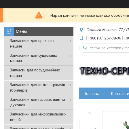
Наразі компанія не може швидко обробляти з
Святого Миколая 77 / Пе
+380 (50) 257-38-36
+3
Запчастини для пральних
машин
Запчастини для сушильних
машин
Запчасти для посудомийних
машин
Запчастини для водонагрівачів
(бойлерів)
Головна
Контакт
Запчастини для газових плит та
духовок
Запчастини для мікрохвильових
печей
Запчастини для холодильників