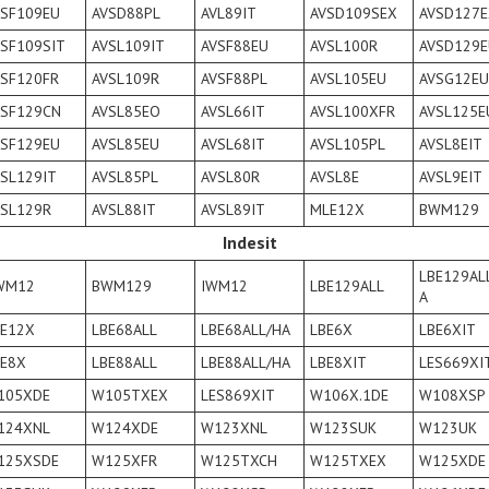
VSF109EU
AVSD88PL
AVL89IT
AVSD109SEX
AVSD127E
SF109SIT
AVSL109IT
AVSF88EU
AVSL100R
AVSD129E
VSF120FR
AVSL109R
AVSF88PL
AVSL105EU
AVSG12EU
VSF129CN
AVSL85EO
AVSL66IT
AVSL100XFR
AVSL125E
VSF129EU
AVSL85EU
AVSL68IT
AVSL105PL
AVSL8EIT
SL129IT
AVSL85PL
AVSL80R
AVSL8E
AVSL9EIT
VSL129R
AVSL88IT
AVSL89IT
MLE12X
BWM129
Indesit
LBE129AL
WM12
BWM129
IWM12
LBE129ALL
A
BE12X
LBE68ALL
LBE68ALL/HA
LBE6X
LBE6XIT
BE8X
LBE88ALL
LBE88ALL/HA
LBE8XIT
LES669XI
105XDE
W105TXEX
LES869XIT
W106X.1DE
W108XSP
124XNL
W124XDE
W123XNL
W123SUK
W123UK
125XSDE
W125XFR
W125TXCH
W125TXEX
W125XDE