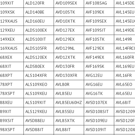
L109XIT
ALD120FR
AVD109SEX
AVF108SAG
AVL145DE
L109XSK
ALD140BE
AVD10STK
AVF109EX
AVL145EU
L129XAUS
ALD160EU
AVD10XTK
AVF109SEX
AVL145EU
L129XEU
ALDS100EX
AVD127EX
AVF109SIT
AVL149DE
L149XEX
ALDS100IT
AVD129EX
AVF10STK
AVL149R
L169XAUS
ALDS105FR
AVD129NL
AVF129EX
AVL14FRC
L68XEX
ALDS120EX
AVD12XTK
AVF149EX
AVL160FR
L68XIT
ALDS80EX
AVD130FR
AVF169SK
AVL169EU
L68XPT
ALS104XFR
AVD130XFR
AVG12EU
AVL16FR
L78XPT
ALS109XEO
AVL80R
AVG16EU
AVL65EO
L78XSPT
ALS109XEU
AVL85EU
AVG16TK
AVL65EU
L88XEU
ALS109XIT
AVL85EU60HZ
AVSD107EX
AVL68IT
L89XIT
ALS129XEU
AVL85SEU
AVSD108SIT
AVSD1209
L89XSIT
AVSD88EU
AVL85XTK
AVSD109EU
AVSD120F
L98XSPT
AVSD88IT
AVL88IT
AVSD109IT
AVSD120X