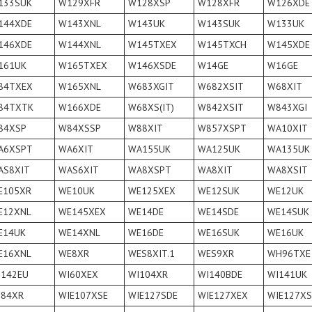
133SUK
W129XFR
W128XSP
W128XFR
W126XDE
144XDE
W143XNL
W143UK
W143SUK
W133UK
146XDE
W144XNL
W145TXEX
W145TXCH
W145XDE
161UK
W165TXEX
W146XSDE
W14GE
W16GE
84TXEX
W165XNL
W683XGIT
W682XSIT
W68XIT
84TXTK
W166XDE
W68XS(IT)
W842XSIT
W843XGI
84XSP
W84XSSP
W88XIT
W857XSPT
WA10XIT
A6XSPT
WA6XIT
WA155UK
WA125UK
WA135UK
AS8XIT
WAS6XIT
WA8XSPT
WA8XIT
WA8XSIT
E105XR
WE10UK
WE125XEX
WE12SUK
WE12UK
E12XNL
WE145XEX
WE14DE
WE14SDE
WE14SUK
E14UK
WE14XNL
WE16DE
WE16SUK
WE16UK
E16XNL
WE8XR
WES8XIT.1
WES9XR
WH96TXE
I142EU
WI60XEX
WI104XR
WI140BDE
WI141UK
I84XR
WIE107XSE
WIE127SDE
WIE127XEX
WIE127XS