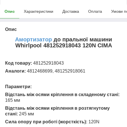
Опис
Характеристики
Доставка
Оплата
Умови п
Опис
Амортизатор
до пральної машини
Whirlpool 481252918043 120N CIMA
Код товару:
481252918043
Аналоги:
4812468699, 481252918061
Параметри:
Відстань між осями кріплення в складеному стані:
165 мм
Відстань між осями кріплення в розтягнутому
стані:
245 мм
Сила опору при роботі (жорсткість):
120N