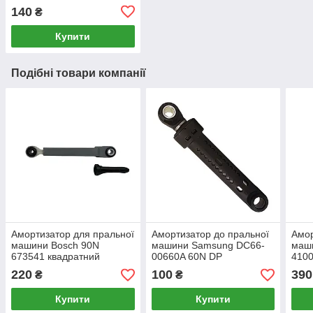
140
₴
Купити
Подібні товари компанії
Амортизатор для пральної
Амортизатор до пральної
Амор
машини Bosch 90N
машини Samsung DC66-
маш
673541 квадратний
00660A 60N DP
4100
220
100
390
₴
₴
Купити
Купити