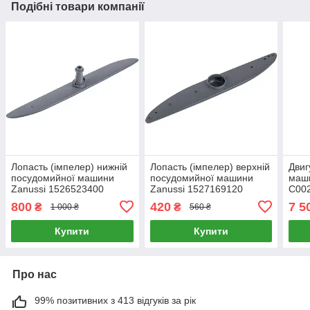
Подібні товари компанії
Лопасть (імпелер) нижній
Лопасть (імпелер) верхній
Двиг
посудомийної машини
посудомийної машини
маши
Zanussi 1526523400
Zanussi 1527169120
C00
Original
Original
800
420
7 5
₴
₴
1 000 ₴
560 ₴
Купити
Купити
Про нас
99% позитивних з 413 відгуків за рік