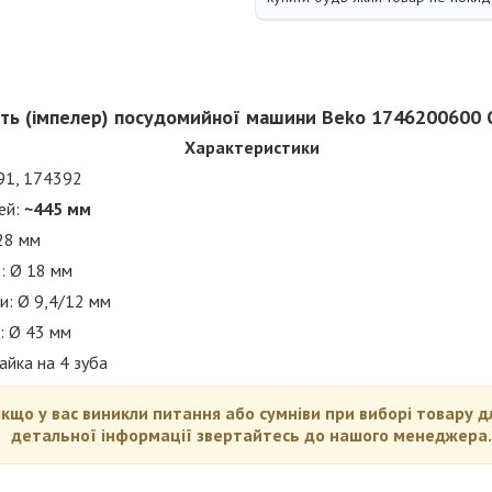
ть (імпелер) посудомийної машини Beko 1746200600 O
Характеристики
91, 174392
ей:
~445 мм
28 мм
и: Ø 18 мм
и: Ø 9,4/12 мм
и: Ø 43 мм
айка на 4 зуба
якщо у вас виникли питання або сумніви при виборі товару 
детальної інформації звертайтесь до нашого менеджера.