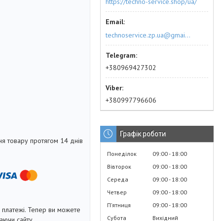
https://techno-service.shop/ua/
technoservice.zp.ua@gmail.com
+380969427302
+380997796606
Графік роботи
я товару протягом 14 днів
Понеділок
09:00
18:00
Вівторок
09:00
18:00
Середа
09:00
18:00
Четвер
09:00
18:00
Пʼятниця
09:00
18:00
і платежі. Тепер ви можете
Субота
Вихідний
аючи сайту.