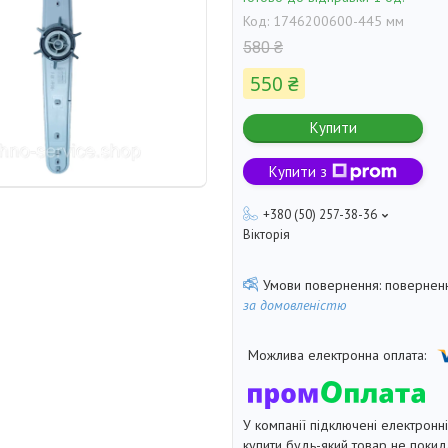
Код:
1746200600-445 мм
580 ₴
550 ₴
Купити
Купити з
+380 (50) 257-38-36
Вікторія
поверненн
за домовленістю
У компанії підключені електронн
купити будь-який товар не покид