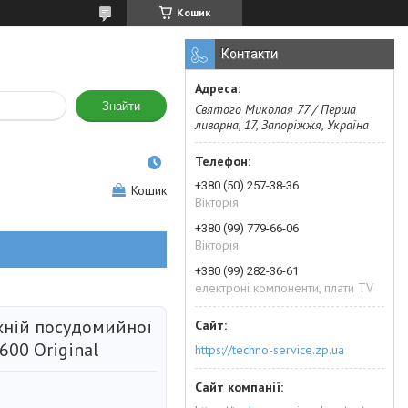
Кошик
Контакти
Знайти
Святого Миколая 77 / Перша
ливарна, 17, Запоріжжя, Україна
+380 (50) 257-38-36
Кошик
Вікторія
+380 (99) 779-66-06
Вікторія
+380 (99) 282-36-61
електроні компоненти, плати TV
рхній посудомийної
00 Original
https://techno-service.zp.ua