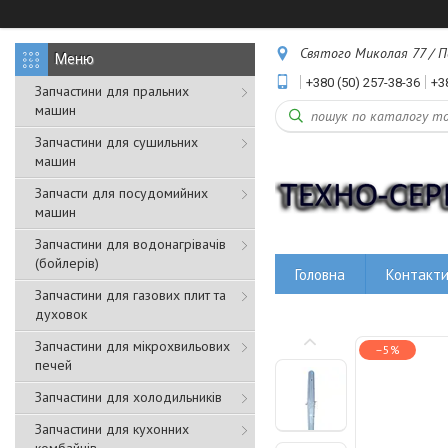
Святого Миколая 77 / Пе
+380 (50) 257-38-36
+3
Запчастини для пральних
машин
Запчастини для сушильних
машин
Запчасти для посудомийних
машин
Запчастини для водонагрівачів
(бойлерів)
Головна
Контакт
Запчастини для газових плит та
духовок
Запчастини для мікрохвильових
–5%
печей
Запчастини для холодильників
Запчастини для кухонних