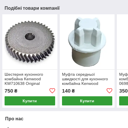
Подібні товари компанії
Шестерня кухонного
Муфта середньої
Муфт
комбайна Kenwood
швидкості для кухонного
комб
KW710638 Original
комбайна Kenwood
069
KW712146
750
140
350
₴
₴
Купити
Купити
Про нас