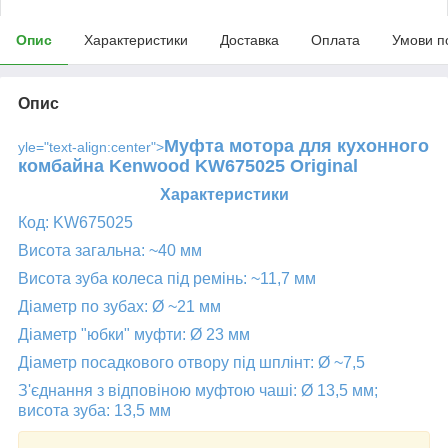
Опис
Характеристики
Доставка
Оплата
Умови п
Опис
Муфта мотора для кухонного
yle="text-align:center">
комбайна Kenwood KW675025 Original
Характеристики
Код: KW675025
Висота загальна: ~40 мм
Висота зуба колеса під ремінь: ~11,7 мм
Діаметр по зубах:
Ø
~21 мм
Діаметр "юбки" муфти:
Ø
23 мм
Діаметр посадкового отвору під шплінт: Ø ~7,5
З'єднання з відповіною муфтою чаші: Ø 13,5 мм;
висота зуба: 13,5 мм