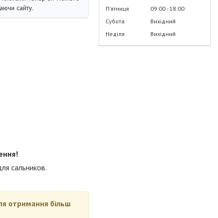
аючи сайту.
Пʼятниця
09:00
18:00
Субота
Вихідний
Неділя
Вихідний
ення!
ля сальников.
для отримання більш