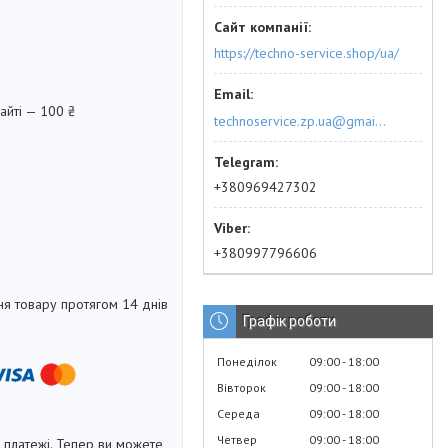
https://techno-service.shop/ua/
айті — 100 ₴
technoservice.zp.ua@gmail.com
+380969427302
+380997796606
я товару протягом 14 днів
Графік роботи
Понеділок
09:00
18:00
Вівторок
09:00
18:00
Середа
09:00
18:00
Четвер
09:00
18:00
і платежі. Тепер ви можете