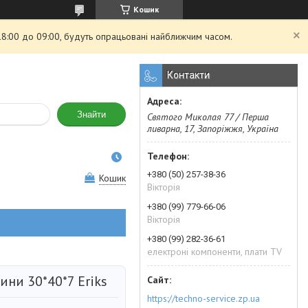
Кошик
 18:00 до 09:00, будуть опрацьовані найближчим часом.
Контакти
Знайти
Святого Миколая 77 / Перша
ливарна, 17, Запоріжжя, Україна
+380 (50) 257-38-36
Кошик
Вікторія
+380 (99) 779-66-06
Вікторія
+380 (99) 282-36-61
електроні компоненти, плати TV
ни 30*40*7 Eriks
https://techno-service.zp.ua