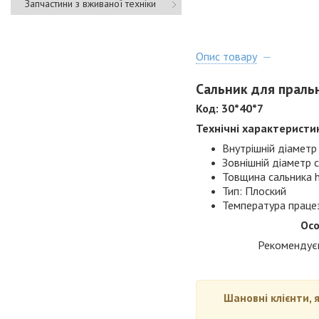
Запчастини з вживаної техніки
Опис товару
Сальник для пральн
Код: 30*40*7
Технічні характеристи
Внутрішній діаметр 
Зовнішній діаметр 
Товщина сальника h
Тип: Плоский
Температура праце
Осо
Рекомендуєм
Шановні клієнти, 