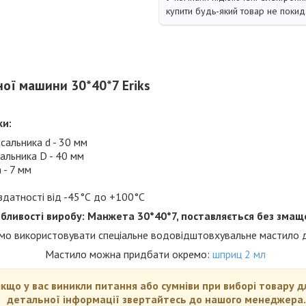
купити будь-який товар не покид
ої машини 30*40*7 Eriks
ки:
сальника d - 30 мм
сальника D - 40 мм
 - 7 мм
здатності від -45°С до +100°С
бливості виробу: Манжета 30*40*7, поставляється без змащ
о використовувати спеціальне водовідштовхувальне мастило д
Мастило можна придбати окремо:
шприц 2 мл
якщо у вас виникли питання або сумніви при виборі товару 
детальної інформації звертайтесь до нашого менеджера.