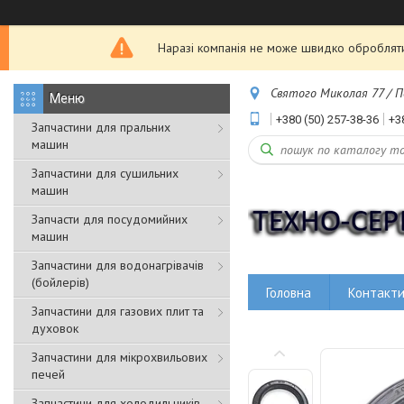
Наразі компанія не може швидко обробляти з
Святого Миколая 77 / Пе
+380 (50) 257-38-36
+3
Запчастини для пральних
машин
Запчастини для сушильних
машин
Запчасти для посудомийних
машин
Запчастини для водонагрівачів
(бойлерів)
Головна
Контакт
Запчастини для газових плит та
духовок
Запчастини для мікрохвильових
печей
Запчастини для холодильників