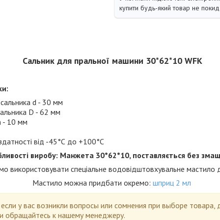
купити будь-який товар не покид
Сальник для пральної машини 30*62*10 WFK
ки:
сальника d - 30 мм
сальника D - 62 мм
 - 10 мм
здатності від -45°С до +100°С
бливості виробу: Манжета 30*62*10, поставляється без зма
о використовувати спеціальне водовідштовхувальне мастило д
Мастило можна придбати окремо:
шприц 2 мл
,
если у вас возникли вопросы или сомнения при выборе товара, 
и обращайтесь к нашему менеджеру.