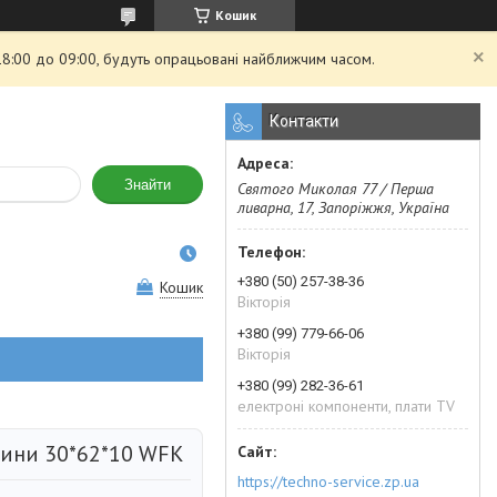
Кошик
 18:00 до 09:00, будуть опрацьовані найближчим часом.
Контакти
Знайти
Святого Миколая 77 / Перша
ливарна, 17, Запоріжжя, Україна
+380 (50) 257-38-36
Кошик
Вікторія
+380 (99) 779-66-06
Вікторія
+380 (99) 282-36-61
електроні компоненти, плати TV
шини 30*62*10 WFK
https://techno-service.zp.ua