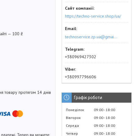
https://techno-service.shop/ua/
айті — 100 ₴
technoservice.zp.ua@gmail.com
+380969427302
+380997796606
я товару протягом 14 днів
Графік роботи
Понеділок
09:00
18:00
Вівторок
09:00
18:00
Середа
09:00
18:00
Четвер
09:00
18:00
і платежі. Тепер ви можете