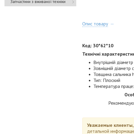
Запчастини з вживаної техніки
Опис товару
Код: 30*62*10
Технічні характеристи
Внутрішній діаметр 
Зовнішній діаметр 
Товщина сальника h
Тип: Плоский
Температура праце
Осо
Рекомендуєм
Уважаемые клиенты
детальной информаци