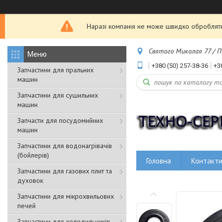
Наразі компанія не може швидко обробляти з
Святого Миколая 77 / Пе
+380 (50) 257-38-36
+3
Запчастини для пральних
машин
Запчастини для сушильних
машин
Запчасти для посудомийних
машин
Запчастини для водонагрівачів
(бойлерів)
Головна
Контакт
Запчастини для газових плит та
духовок
Запчастини для мікрохвильових
печей
Запчастини для холодильників