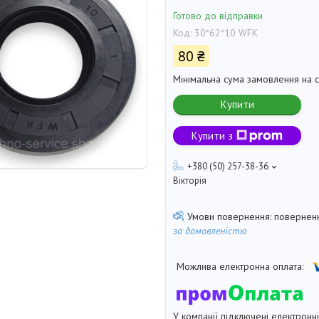
Готово до відправки
Код:
30*62*10 WFK
80 ₴
Мінімальна сума замовлення на с
Купити
Купити з
+380 (50) 257-38-36
Вікторія
поверненн
за домовленістю
У компанії підключені електронн