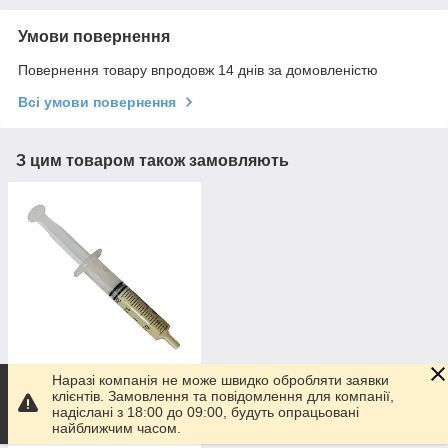
Умови повернення
Повернення товару впродовж 14 днів за домовленістю
Всі умови повернення
З цим товаром також замовляють
Наразі компанія не може швидко обробляти заявки
Мастило для сальника
клієнтів. Замовлення та повідомлення для компанії,
GRS-004 (шприц)
надіслані з 18:00 до 09:00, будуть опрацьовані
найближчим часом.
40
₴