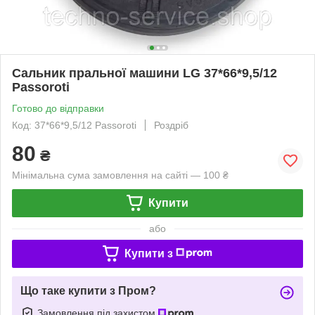
Сальник пральної машини LG 37*66*9,5/12
Passoroti
Готово до відправки
Код: 37*66*9,5/12 Passoroti
Роздріб
80
₴
Мінімальна сума замовлення на сайті — 100 ₴
Купити
або
Купити з
Що таке купити з Пром?
Замовлення під захистом