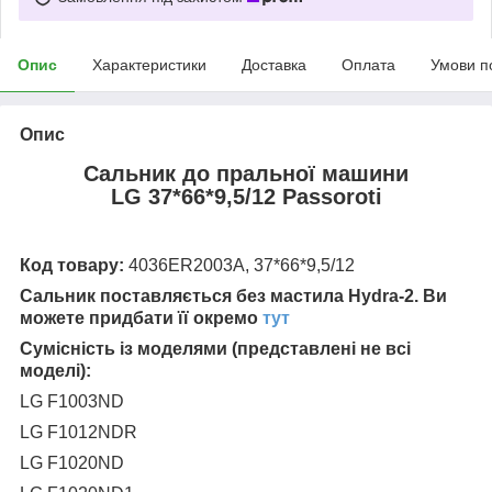
Опис
Характеристики
Доставка
Оплата
Умови п
Опис
Сальник до пральної машини
LG 37*66*9,5/12 Passoroti
Код товару:
4036ER2003A, 37*66*9,5/12
Сальник поставляється без мастила Hydra-2. Ви
можете придбати її окремо
тут
Сумісність із моделями (представлені не всі
моделі):
LG F1003ND
LG F1012NDR
LG F1020ND