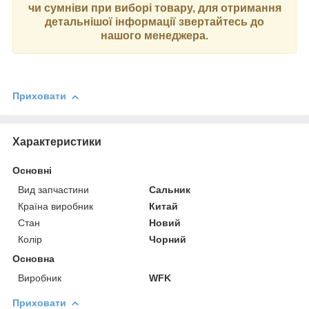
чи сумніви при виборі товару, для отримання
детальнішої інформації звертайтесь до
нашого менеджера.
Приховати
Характеристики
Основні
Вид запчастини
Сальник
Країна виробник
Китай
Стан
Новий
Колір
Чорний
Основна
Виробник
WFK
Приховати