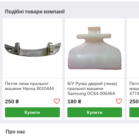
Подібні товари компанії
Петля люка пральної
Б/У Ручка дверей (люка)
Петл
машини Hansa 8010444
пральної машини
маш
Samsung DC64-00646A
477
250
180
250
₴
₴
Купити
Купити
Про нас