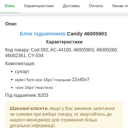
Опис
Характеристики
Доставка
Оплата
Умови п
Опис
Блок підшипників
Candy 46005903
Характеристики
Код товару: Cod 092, AC-44100, 46005903, 46000260,
46002361, CY-034
Комплектація:
супорт
22x40x7
style="font-size:16px">сальник
-size:16px">мастило
Під підшипник: 6203
Шановні клієнти,
якщо у Вас виникли запитання
чи сумніви при виборі товару, то звиртайтесь до
нашого менеджеру для отримання більш
детальної інформації.