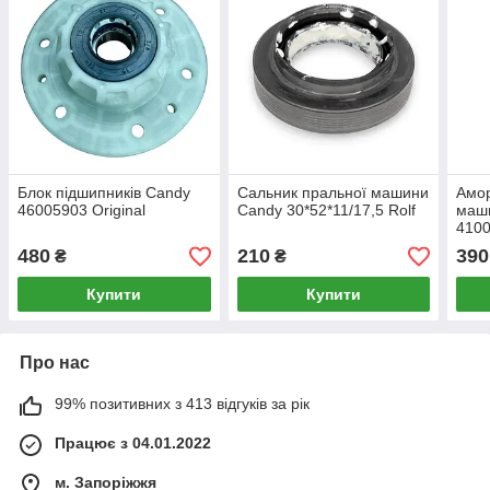
Блок підшипників Candy
Сальник пральної машини
Амор
46005903 Original
Candy 30*52*11/17,5 Rolf
маш
4100
480
210
390
₴
₴
Купити
Купити
Про нас
99% позитивних з 413 відгуків за рік
Працює з 04.01.2022
м. Запоріжжя