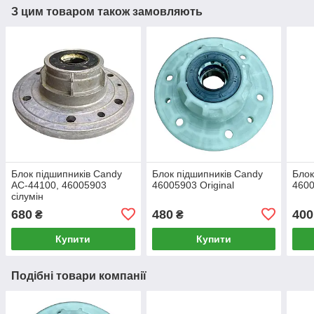
З цим товаром також замовляють
Блок підшипників Candy
Блок підшипників Candy
Блок
AC-44100, 46005903
46005903 Original
460
сілумін
680
480
400
₴
₴
Купити
Купити
Подібні товари компанії