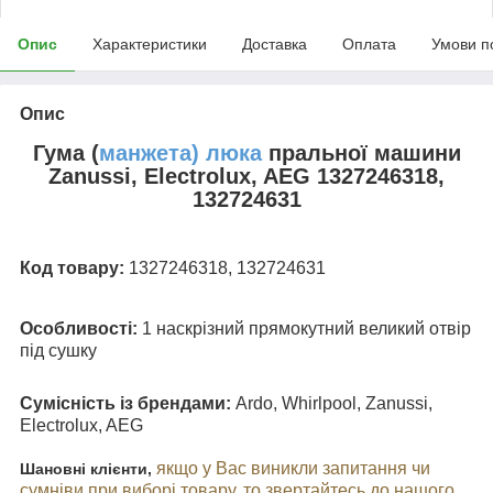
Опис
Характеристики
Доставка
Оплата
Умови п
Опис
Гума (
манжета) люка
пральної машини
Zanussi, Electrolux, AEG 1327246318,
132724631
Код товару:
1327246318, 132724631
Особливості:
1
наскрізний
прямокутний великий отвір
під сушку
Сумісність із брендами:
Ardo, Whirlpool, Zanussi,
Electrolux, AEG
якщо у Вас виникли запитання чи
Шановні клієнти,
сумніви при виборі товару, то звертайтесь до нашого