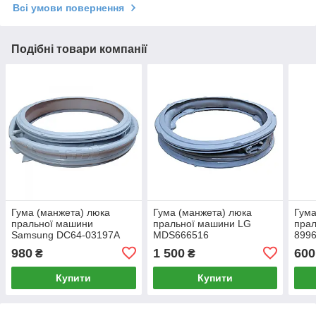
Всі умови повернення
Подібні товари компанії
Гума (манжета) люка
Гума (манжета) люка
Гума
пральної машини
пральної машини LG
прал
Samsung DС64-03197A
MDS666516
899
Туреччина
980
1 500
600
₴
₴
Купити
Купити