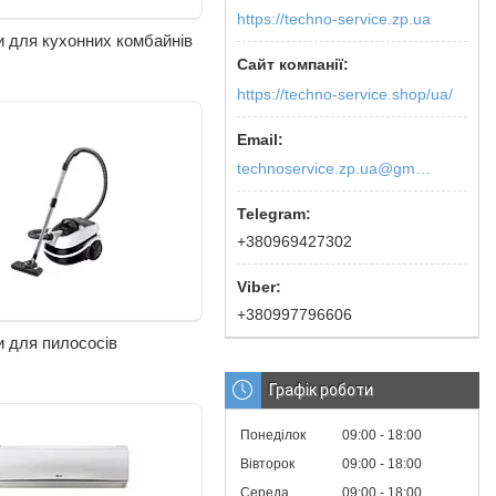
https://techno-service.zp.ua
 для кухонних комбайнів
https://techno-service.shop/ua/
technoservice.zp.ua@gmail.com
+380969427302
+380997796606
 для пилососів
Графік роботи
Понеділок
09:00
18:00
Вівторок
09:00
18:00
Середа
09:00
18:00