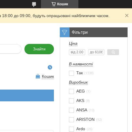
Кошик
з 18:00 до 09:00, будуть опрацьовані найближчим часом.
Фільтри
Ціна
Знайти
В наявності
Так
1338
Кошик
Виробник
AEG
1
AKS
8
ANSA
13
ARISTON
52
Ardo
25