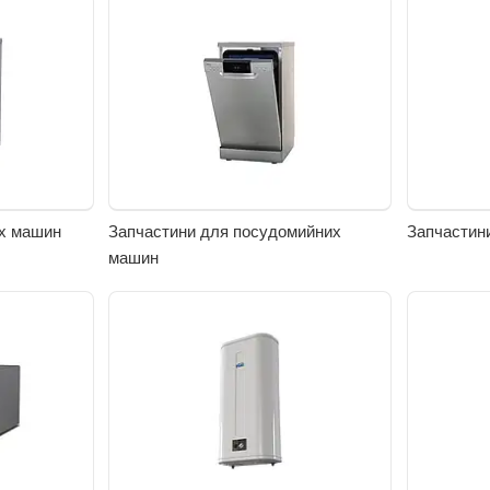
их машин
Запчастини для посудомийних
Запчастин
машин