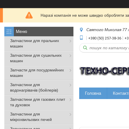
Наразі компанія не може швидко обробляти зая
Святого Миколая 77 /
+380 (50) 257-38-36
+3
Запчастини для пральних
машин
Запчастини для сушильних
машин
Запчасти для посудомийних
машин
Запчастини для
водонагрівачів (бойлерів)
Головна
Контакт
Запчастини для газових плит
та духовок
Запчастини для
мікрохвильових печей
Запчастини для