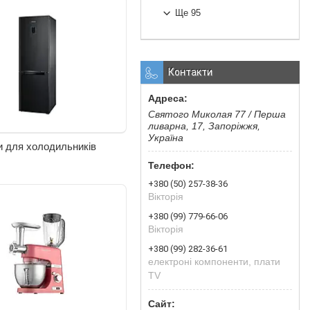
Ще 95
Контакти
Святого Миколая 77 / Перша
ливарна, 17, Запоріжжя,
Україна
и для холодильників
+380 (50) 257-38-36
Вікторія
+380 (99) 779-66-06
Вікторія
+380 (99) 282-36-61
електроні компоненти, плати
TV