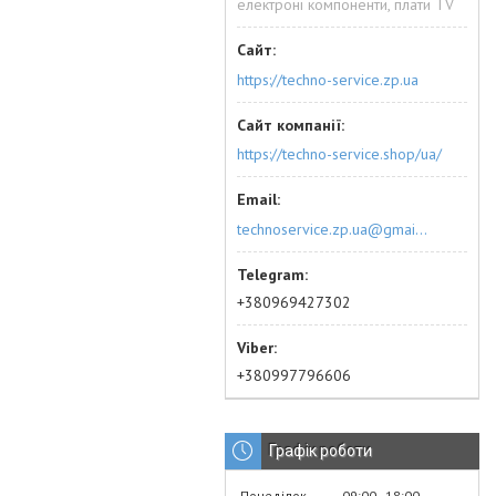
електроні компоненти, плати TV
https://techno-service.zp.ua
https://techno-service.shop/ua/
technoservice.zp.ua@gmail.com
+380969427302
+380997796606
Графік роботи
Понеділок
09:00
18:00